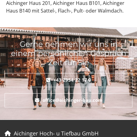
Aichinger Haus 201, Aichinger Haus B101, Aichinger
Haus B140 mit Sattel-, Flach-, Pult- oder Walmdach.
Gerne nehmen wir uns in
einem persönlichen Gespräch
Zeit für Sie
+43 2954 22 17 0
office@aichinger-bau.com
Aichinger Hoch- u Tiefbau GmbH
