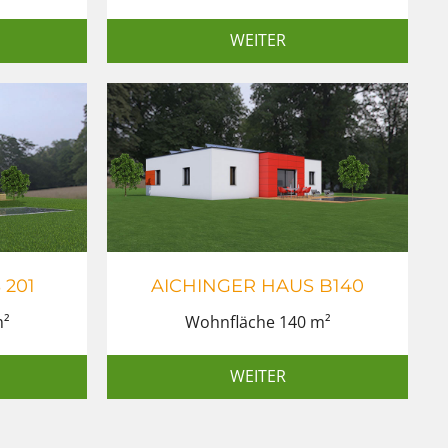
WEITER
 201
AICHINGER HAUS B140
m²
Wohnfläche 140 m²
WEITER