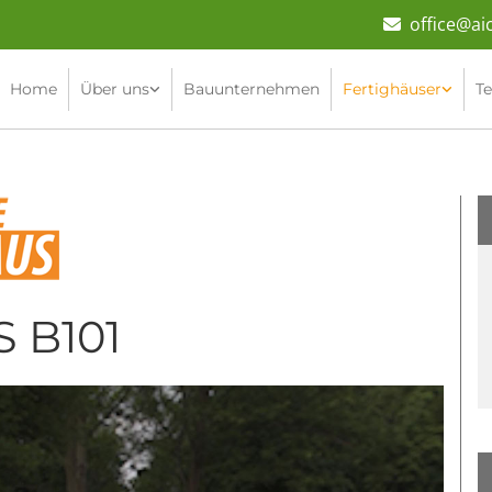
office@ai

Home
Über uns
Bauunternehmen
Fertighäuser
T
 B101