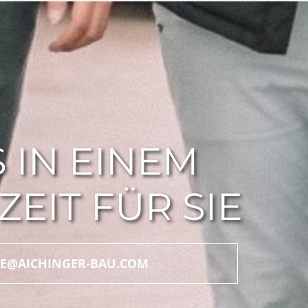
 IN EINEM
EIT FÜR SIE
CE@AICHINGER-BAU.COM