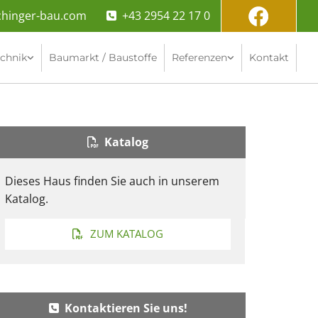
chinger-bau.com
+43 2954 22 17 0

echnik
Baumarkt / Baustoffe
Referenzen
Kontakt
Katalog

Dieses Haus finden Sie auch in unserem
Katalog.
ZUM KATALOG
Kontaktieren Sie uns!
